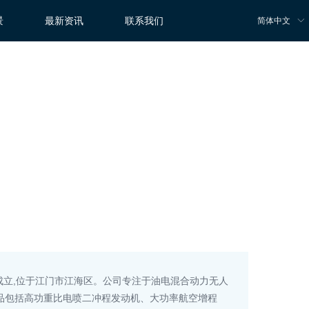
景
最新资讯
联系我们
简体中文
ꀅ
月成立,位于江门市江海区。公司专注于油电混合动力无人
品包括高功重比电喷二冲程发动机、大功率航空增程